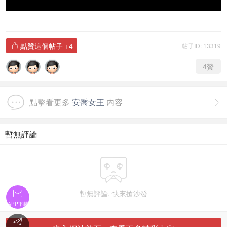
點贊這個帖子
+4
帖子ID: 13319

4
贊
點擊看更多
安喬女王
内容

暫無評論

暫無評論, 快來搶沙發

APP下載
