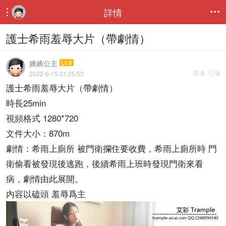
詳情


護士希雨羞辱大片（帶劇情）
嬌嬌公主
Lv.9
0
0
2022-6-15 21:25:53


護士希雨羞辱大片（帶劇情）
時長25min
視頻格式 1280*720
文件大小：870m
劇情：希雨上廁所 被門衛攔住要收費，希雨上廁所時 門
衛偷看被發現後逃跑，後續希雨上班時發現門衛來看
病，劇情由此展開。
内容以磕頭 羞辱爲主