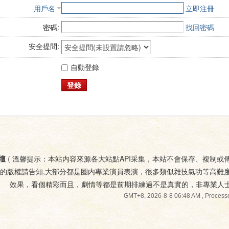
用戶名
立即注冊
密碼:
找回密碼
安全提問:
自動登錄
登錄
壇
(
溫馨提示：本站内容來源各大站點API采集，本站不會保存、複制或
您的版權請告知,大部分都是圈内專業演員表演，很多類似雜技氣功等高難
效果，看個精彩而且，劇情等都是前期排練過不是真實的，非專業人
GMT+8, 2026-8-8 06:48 AM
, Processe