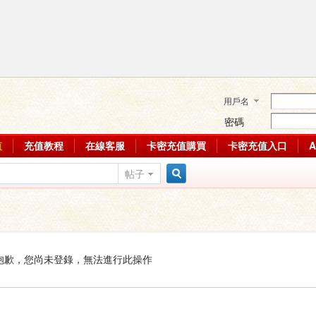
用戶名
密碼
值
充值教程
在線客服
卡密充值購買
卡密充值入口
帖子
搜
索
抱歉，您尚未登錄，無法進行此操作