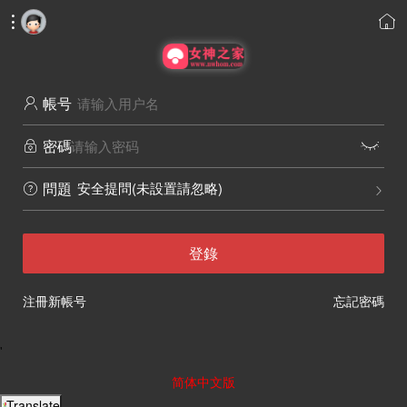


帳号

密碼


安全提問(未設置請忽略)
問題


登錄
注冊新帳号
忘記密碼
'
简体中文版
Translate