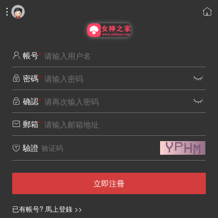


帳号
*

密碼
*


确認
*


郵箱
*

驗證

立即注冊
已有帳号? 馬上登錄 >>