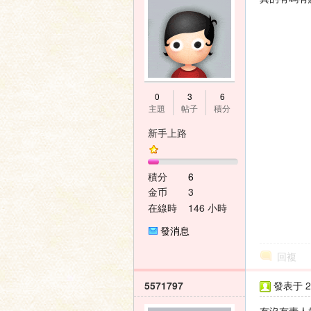
家
0
3
6
主題
帖子
積分
新手上路
積分
6
論
金币
3
在線時
146 小時
間
發消息
回複
5571797
發表于 20