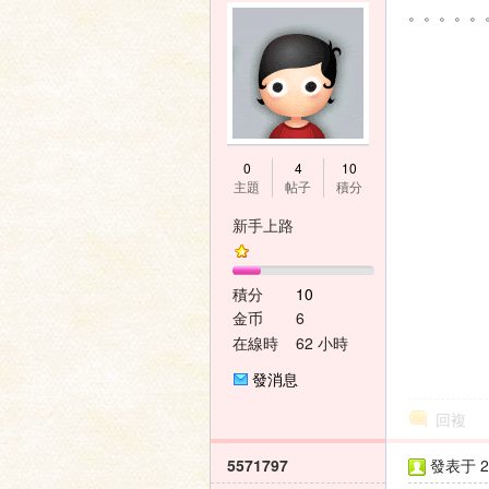
。。。。。
0
4
10
主題
帖子
積分
新手上路
積分
10
金币
6
在線時
62 小時
間
發消息
回複
5571797
發表于 20