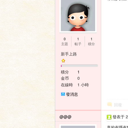
神
0
1
1
主題
帖子
積分
新手上路
積分
1
金币
0
在線時
1 小時
間
之
發消息
回複
@@@
發表于 20
真的有嗎有