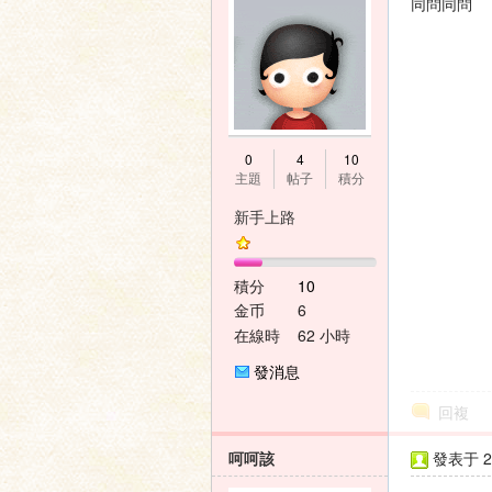
同問同問
0
4
10
主題
帖子
積分
新手上路
積分
10
金币
6
在線時
62 小時
間
發消息
回複
呵呵該
發表于 20