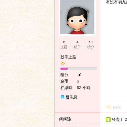
有沒有初九
0
4
10
主題
帖子
積分
新手上路
積分
10
金币
6
在線時
62 小時
間
發消息
回複
呵呵該
發表于 20