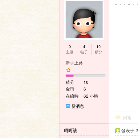
。。。。。
0
4
10
主題
帖子
積分
新手上路
積分
10
金币
6
在線時
62 小時
間
發消息
回複
呵呵該
發表于 20