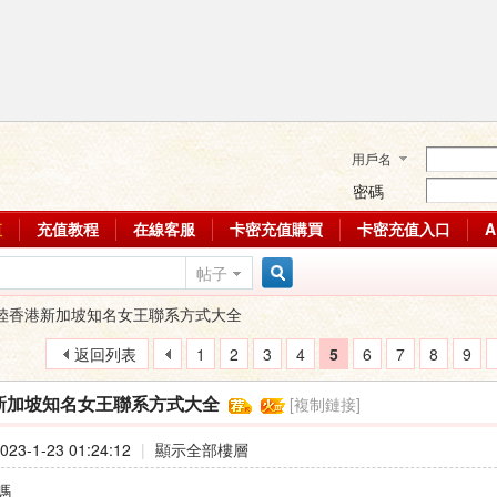
用戶名
密碼
值
充值教程
在線客服
卡密充值購買
卡密充值入口
帖子
搜
陸香港新加坡知名女王聯系方式大全
返回列表
1
2
3
4
5
6
7
8
9
索
[複制鏈接]
新加坡知名女王聯系方式大全
23-1-23 01:24:12
|
顯示全部樓層
嗎