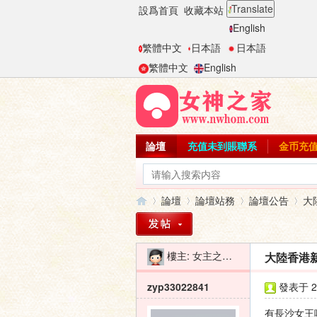
Translate
設爲首頁
收藏本站
English
繁體中文
日本語
日本語
繁體中文
English
論壇
充值未到賬聯系
金币充
論壇
論壇站務
論壇公告
大
樓主:
女主之家-二麻子
大陸香港
女
»
›
›
›
zyp33022841
發表于 20
有長沙女王