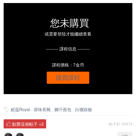
您未購買
或需要登陸才能繼續查看
-------- 課程信息 --------
課程價格：7金币
購買課程
妮蔻Royal
,
原味長靴
,
腳汗面包
,
白襪踩臉

點贊這個帖子
+2
帖子ID: 54674
