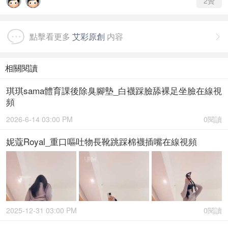
2
贊
點擊看更多
艾彩原創
内容

相關閱讀
琪琪sama體育課後除臭腳墊_白襪踩臉舔裸足坐臉在線視
頻
2026-6-14 03:00 PM
0閱讀
妮蔻Royal_重口嘔吐物長靴跳踩棉襪插嘴在線視頻
2025-12-31 03:00 PM
0閱讀