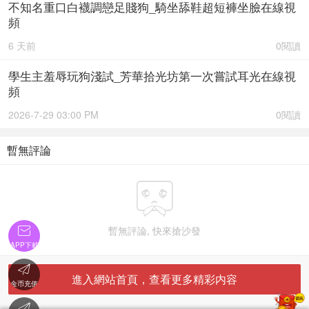
不知名重口白襪調戀足賤狗_騎坐舔鞋超短褲坐臉在線視
頻
6 天前
0閱讀
學生主羞辱玩狗淺試_芳華拾光坊第一次嘗試耳光在線視
頻
2026-7-29 03:00 PM
0閱讀
暫無評論


暫無評論, 快來搶沙發
APP下載

進入網站首頁，查看更多精彩内容
金币充值
