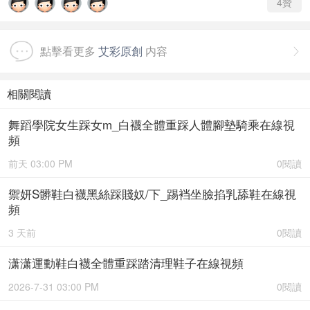
4
贊
點擊看更多
艾彩原創
内容

相關閱讀
舞蹈學院女生踩女m_白襪全體重踩人體腳墊騎乘在線視
頻
前天 03:00 PM
0閱讀
禦妍S髒鞋白襪黑絲踩賤奴/下_踢裆坐臉掐乳舔鞋在線視
頻
3 天前
0閱讀
潇潇運動鞋白襪全體重踩踏清理鞋子在線視頻
2026-7-31 03:00 PM
0閱讀