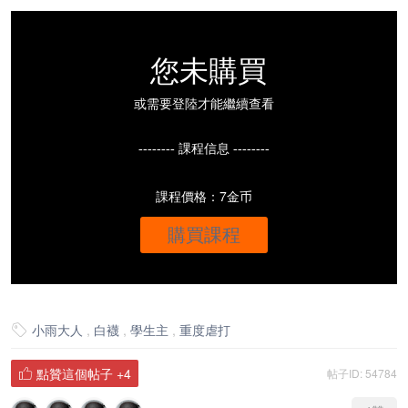
您未購買
或需要登陸才能繼續查看
-------- 課程信息 --------
課程價格：7金币
購買課程
小雨大人
,
白襪
,
學生主
,
重度虐打

點贊這個帖子
+4
帖子ID: 54784
