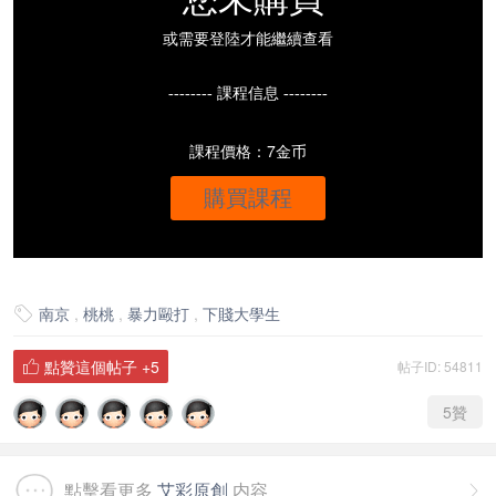
或需要登陸才能繼續查看
-------- 課程信息 --------
課程價格：7金币
購買課程
南京
,
桃桃
,
暴力毆打
,
下賤大學生

點贊這個帖子
+5
帖子ID: 54811

5
贊
點擊看更多
艾彩原創
内容
