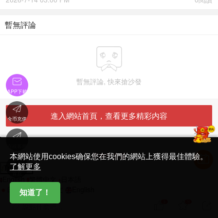
暫無評論


暫無評論, 快來搶沙發
APP下載

進入網站首頁，查看更多精彩内容
金币充值

'
在線客服
简体中文版
本網站使用cookies确保您在我們的網站上獲得最佳體驗。

了解更多
Translate
首頁
English
繁體中文
日本語
日本語
繁體中文
English
知道了！
5
70



說點什麽吧...
