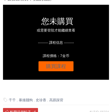
您未購買
或需要登陸才能繼續查看
-------- 課程信息 --------
課程價格：7金币
購買課程
千千
,
暴揍賤狗
,
史珍香
,
高跟踩背

點贊這個帖子
+6
帖子ID: 55224
