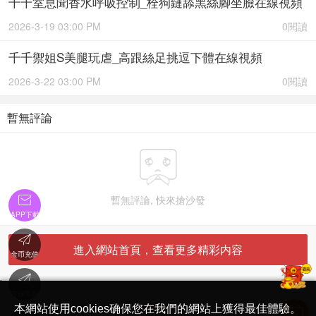
千千室息聞香水呼吸控制_栓狗鏈舔黑絲腳坐臉在線視頻
2026-3-19 03:00 PM
0閱讀
千千禦姐S美腿玩虐_高跟絲足挑逗下體在線視頻
2026-3-22 03:00 PM
0閱讀
暫無評論


暫無評論, 快來搶沙發
APP下載

進入網站首頁，查看更多精彩内容
金币充值

'
在線客服
简体中文版
本網站使用cookies确保您在我們的網站上獲得最佳體驗。