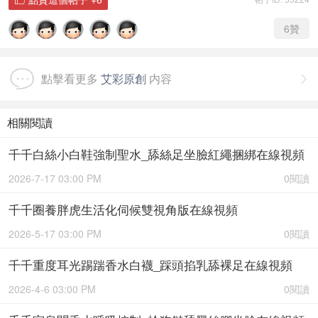
6
贊
點擊看更多
艾彩原創
内容

相關閱讀
千千白絲小白鞋強制聖水_舔絲足坐臉紅繩捆綁在線視頻
2026-7-17 03:00 PM
0閱讀
千千圈養胖虎生活化伺候雙視角版在線視頻
2026-5-17 03:00 PM
0閱讀
千千重度耳光踢踹香水白襪_踩頭掐乳舔裸足在線視頻
2026-4-6 03:00 PM
0閱讀