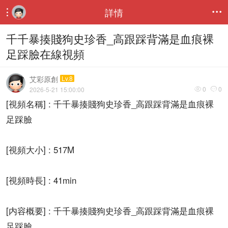
詳情


千千暴揍賤狗史珍香_高跟踩背滿是血痕裸
足踩臉在線視頻
艾彩原創
Lv.8
0
0
2026-5-21 15:00:00


[視頻名稱] : 千千暴揍賤狗史珍香_高跟踩背滿是血痕裸
足踩臉
[視頻大小] : 517M
[視頻時長] : 41min
[内容概要] : 千千暴揍賤狗史珍香_高跟踩背滿是血痕裸
足踩臉