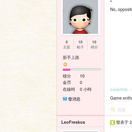
-
壇
No, opposit
0
10
10
主題
帖子
積分
新手上路
積分
10
金币
0
在線時
0 小時
間
Game enthu
發消息
回複
LeoFreskos
發表于 20