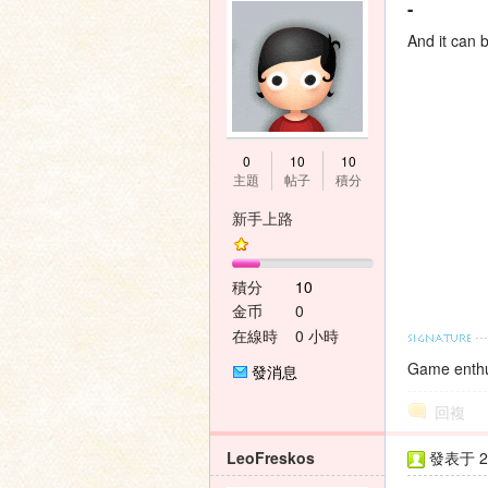
-
And it can
0
10
10
主題
帖子
積分
新手上路
積分
10
金币
0
在線時
0 小時
間
Game enthu
發消息
回複
LeoFreskos
發表于 20