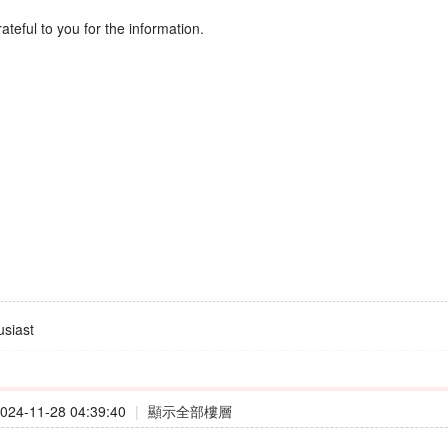
ateful to you for the information.
siast
24-11-28 04:39:40
|
顯示全部樓層