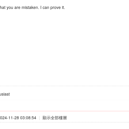
that you are mistaken. I can prove it.
siast
24-11-28 03:08:54
|
顯示全部樓層