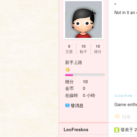
-
Not in it an
0
10
10
主題
帖子
積分
新手上路
積分
10
金币
0
在線時
0 小時
間
Game enthu
發消息
回複
LeoFreskos
發表于 20