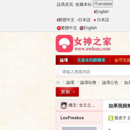
Translate
設爲首頁
收藏本站
English
繁體中文
日本語
日本語
繁體中文
English
論壇
充值未到賬聯系
金币充
論壇
論壇站務
論壇公告
如
樓主:
女主之家-二麻子
如果視頻無
女
»
›
›
›
LeoFreskos
發表于 20
-