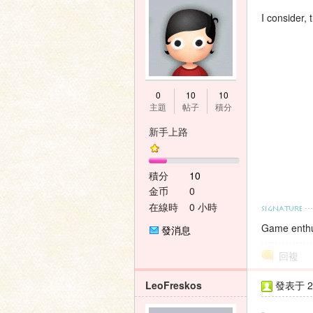
I consider, 
神
0
10
10
主題
帖子
積分
新手上路
積分
10
金币
0
在線時
0 小時
間
之
Game enthu
發消息
回複
LeoFreskos
發表于 20
-