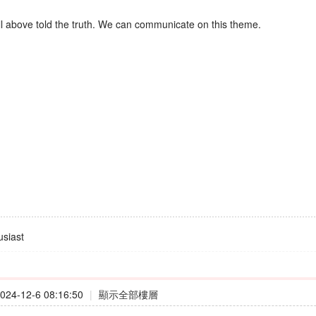
All above told the truth. We can communicate on this theme.
siast
24-12-6 08:16:50
|
顯示全部樓層