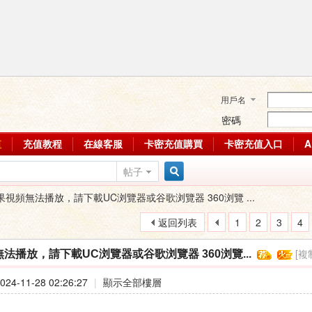
用戶名
密碼
值
充值教程
在線客服
卡密充值購買
卡密充值入口
帖子
搜
果視頻無法播放，請下載UC浏覽器或谷歌浏覽器 360浏覽 ...
返回列表
1
2
3
4
索
[複
法播放，請下載UC浏覽器或谷歌浏覽器 360浏覽...
24-11-28 02:26:27
|
顯示全部樓層