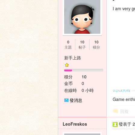
I am very gr
家
0
10
10
主題
帖子
積分
新手上路
積分
10
論
金币
0
在線時
0 小時
間
Game enthu
發消息
回複
LeoFreskos
發表于 20