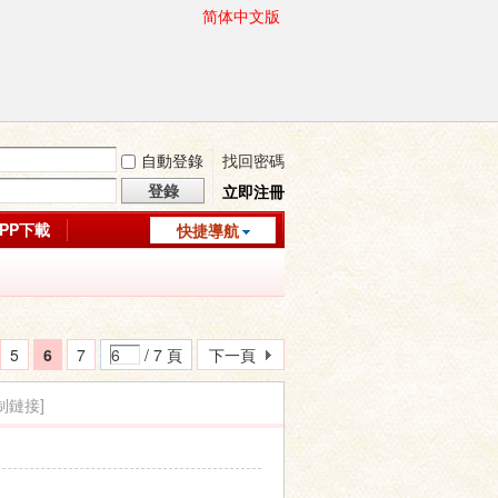
简体中文版
自動登錄
找回密碼
登錄
立即注冊
APP下載
快捷導航
5
6
7
/ 7 頁
下一頁
制鏈接]