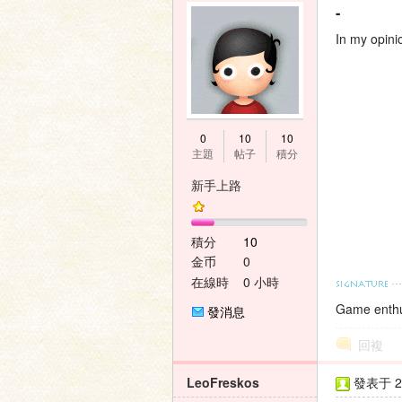
-
In my opini
0
10
10
主題
帖子
積分
新手上路
積分
10
金币
0
在線時
0 小時
間
Game enthu
發消息
回複
LeoFreskos
發表于 20