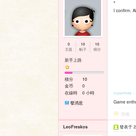
-
I confirm. 
0
10
10
主題
帖子
積分
新手上路
積分
10
金币
0
在線時
0 小時
間
Game enthu
發消息
回複
LeoFreskos
發表于 20