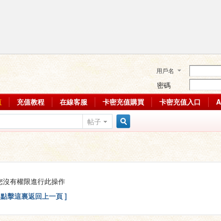
用戶名
密碼
值
充值教程
在線客服
卡密充值購買
卡密充值入口
帖子
搜
索
您沒有權限進行此操作
[ 點擊這裏返回上一頁 ]